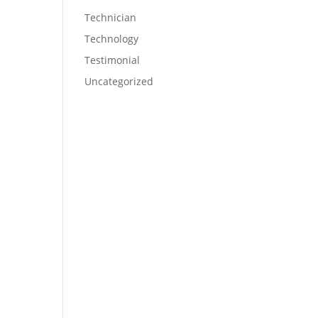
Technician
Technology
Testimonial
Uncategorized