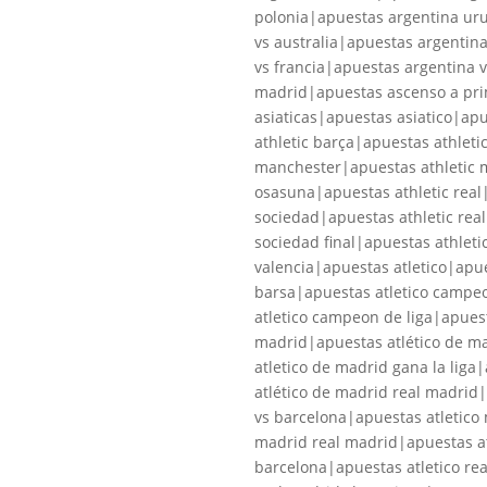
polonia|apuestas argentina ur
vs australia|apuestas argentin
vs francia|apuestas argentina 
madrid|apuestas ascenso a pri
asiaticas|apuestas asiatico|apu
athletic barça|apuestas athleti
manchester|apuestas athletic 
osasuna|apuestas athletic real|
sociedad|apuestas athletic real
sociedad final|apuestas athleti
valencia|apuestas atletico|apue
barsa|apuestas atletico camp
atletico campeon de liga|apues
madrid|apuestas atlético de m
atletico de madrid gana la lig
atlético de madrid real madrid
vs barcelona|apuestas atletico
madrid real madrid|apuestas at
barcelona|apuestas atletico re