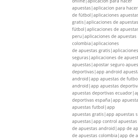
online|aplicacion para hacer
apuestas|aplicacion para hacer
de fútbol|aplicaciones apuesta
gratis|aplicaciones de apuesta
fútbol|aplicaciones de apuesta
peru|aplicaciones de apuestas 
colombia|aplicaciones
de apuestas gratis|aplicacione
seguras|aplicaciones de apuest
apuestas|apostar seguro apues
deportivas|app android apuest
android|app apuestas de futbo
android|app apuestas deportiv
apuestas deportivas ecuador|a
deportivas españa|app apuesta
apuestas futbol|app
apuestas gratis|app apuestas 
apuestas|app control apuesta
de apuestas android|app de a
de apuestas colombia|app de a