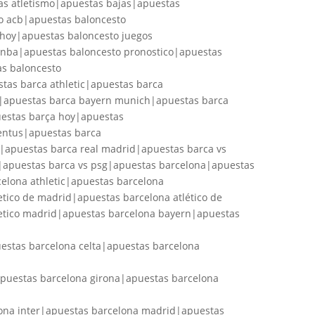
s atletismo|apuestas bajas|apuestas
o acb|apuestas baloncesto
hoy|apuestas baloncesto juegos
 nba|apuestas baloncesto pronostico|apuestas
as baloncesto
tas barca athletic|apuestas barca
n|apuestas barca bayern munich|apuestas barca
estas barça hoy|apuestas
ventus|apuestas barca
apuestas barca real madrid|apuestas barca vs
|apuestas barca vs psg|apuestas barcelona|apuestas
elona athletic|apuestas barcelona
etico de madrid|apuestas barcelona atlético de
etico madrid|apuestas barcelona bayern|apuestas
estas barcelona celta|apuestas barcelona
puestas barcelona girona|apuestas barcelona
ona inter|apuestas barcelona madrid|apuestas