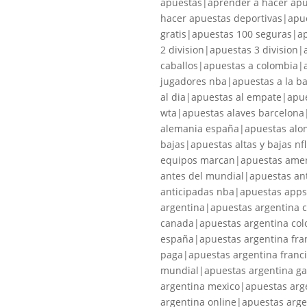
apuestas|aprender a hacer apu
hacer apuestas deportivas|apue
gratis|apuestas 100 seguras|a
2 division|apuestas 3 division
caballos|apuestas a colombia|
jugadores nba|apuestas a la ba
al dia|apuestas al empate|apue
wta|apuestas alaves barcelona
alemania españa|apuestas alo
bajas|apuestas altas y bajas n
equipos marcan|apuestas amer
antes del mundial|apuestas an
anticipadas nba|apuestas apps
argentina|apuestas argentina
canada|apuestas argentina col
españa|apuestas argentina fran
paga|apuestas argentina franc
mundial|apuestas argentina g
argentina mexico|apuestas arg
argentina online|apuestas arge