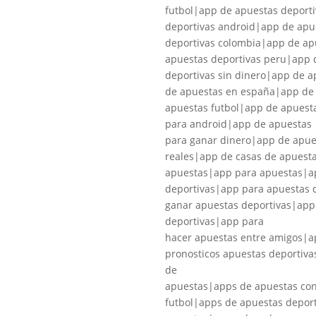
futbol|app de apuestas deport
deportivas android|app de apu
deportivas colombia|app de ap
apuestas deportivas peru|app 
deportivas sin dinero|app de 
de apuestas en españa|app de
apuestas futbol|app de apuest
para android|app de apuestas
para ganar dinero|app de apu
reales|app de casas de apuest
apuestas|app para apuestas|ap
deportivas|app para apuestas 
ganar apuestas deportivas|app
deportivas|app para
hacer apuestas entre amigos|ap
pronosticos apuestas deportiv
de
apuestas|apps de apuestas co
futbol|apps de apuestas depor