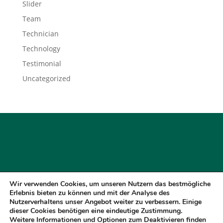
Slider
Team
Technician
Technology
Testimonial
Uncategorized
Wir verwenden Cookies, um unseren Nutzern das bestmögliche
Impressum
Cookies
Disclaimer
Erlebnis bieten zu können und mit der Analyse des
Datenschutzerklärung
Datenauzug
Nutzerverhaltens unser Angebot weiter zu verbessern. Einige
dieser Cookies benötigen eine eindeutige Zustimmung.
Löschanfrage
Weitere Informationen und Optionen zum Deaktivieren finden