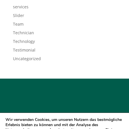
services
Slider
Team
Technician
Technology
Testimonial
Uncategorized
Wir verwenden Cookies, um unseren Nutzern das bestmögliche
Impressum
Cookies
Disclaimer
Erlebnis bieten zu können und mit der Analyse des