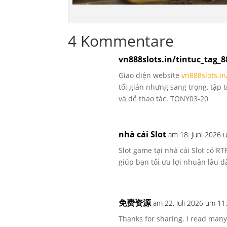
4 Kommentare
vn888slots.in/tintuc_tag_8
Giao diện website
vn888slots.in
tối giản nhưng sang trọng, tập 
và dễ thao tác. TONY03-20
nhà cái Slot
am 18. Juni 2026 
Slot game tại nhà cái Slot có R
giúp bạn tối ưu lợi nhuận lâu 
免费资源
am 22. Juli 2026 um 11
Thanks for sharing. I read many 