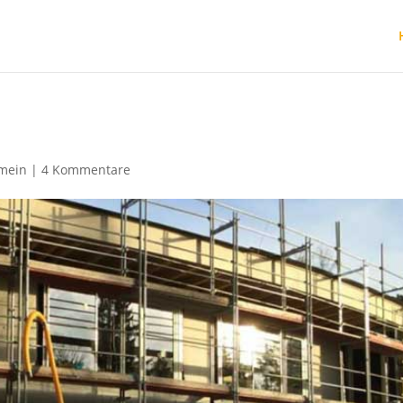
emein
|
4 Kommentare