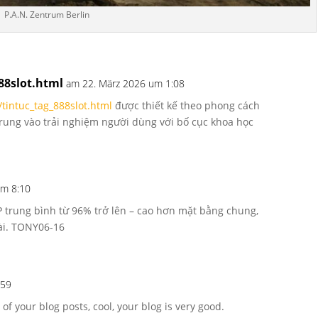
P.A.N. Zentrum Berlin
88slot.html
am 22. März 2026 um 1:08
/tintuc_tag_888slot.html
được thiết kế theo phong cách
trung vào trải nghiệm người dùng với bố cục khoa học
um 8:10
TP trung bình từ 96% trở lên – cao hơn mặt bằng chung,
dài. TONY06-16
:59
of your blog posts, cool, your blog is very good.