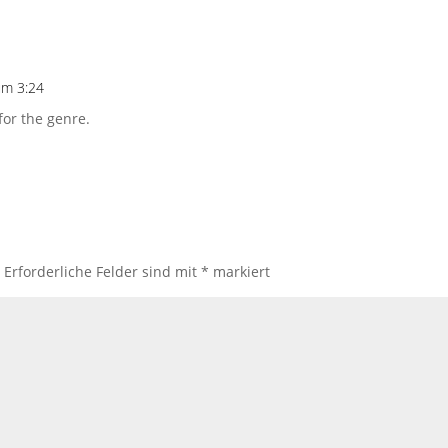
um 3:24
for the genre.
.
Erforderliche Felder sind mit
*
markiert