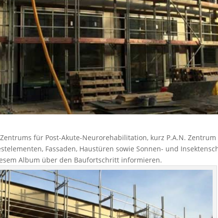
Zentrums für Post-Akute-Neurorehabilitation, kurz P.A.N. Zentrum 
 Festelementen, Fassaden, Haustüren sowie Sonnen- und Insektensc
esem Album über den Baufortschritt informieren.