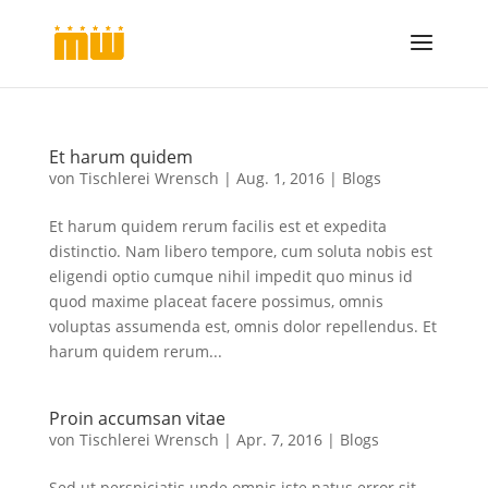
Et harum quidem
von
Tischlerei Wrensch
|
Aug. 1, 2016
|
Blogs
Et harum quidem rerum facilis est et expedita
distinctio. Nam libero tempore, cum soluta nobis est
eligendi optio cumque nihil impedit quo minus id
quod maxime placeat facere possimus, omnis
voluptas assumenda est, omnis dolor repellendus. Et
harum quidem rerum...
Proin accumsan vitae
von
Tischlerei Wrensch
|
Apr. 7, 2016
|
Blogs
Sed ut perspiciatis unde omnis iste natus error sit