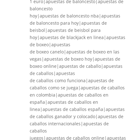
1 euro|apuestas de baloncesto|apuestas de
baloncesto
hoy|apuestas de baloncesto nba|apuestas
de baloncesto para hoy|apuestas de
beisbol|apuestas de beisbol para
hoy|apuestas de blackjack en linea|apuestas
de boxeo|apuestas
de boxeo canelo|apuestas de boxeo en las
vegas|apuestas de boxeo hoy|apuestas de
boxeo online|apuestas de caballo|apuestas
de caballos|apuestas
de caballos como funciona|apuestas de
caballos como se juega|apuestas de caballos
en colombia|apuestas de caballos en
españa|apuestas de caballos en
linea|apuestas de caballos españa|apuestas
de caballos ganador y colocado|apuestas de
caballos internacionales|apuestas de
caballos
juegos|apuestas de caballos online|apuestas