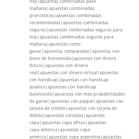
hoy|apuestas combinadas para
mañana|apuestas combinadas
pronosticos|apuestas combinadas
recomendadas|apuestas combinadas
seguras|apuestas combinadas seguras para
hoy|apuestas combinadas seguras para
mañana|apuestas como
ganar|apuestas comparador|apuestas con
bono de bienvenida|apuestas con dinero
ficticio|apuestas con dinero
real|apuestas con dinero virtual|apuestas
con handicap|apuestas con handicap
asiatico|apuestas con handicap
baloncesto|apuestas con mas probabilidades
de ganar|apuestas con paypal|apuestas con
tarjeta de credito|apuestas con tarjeta de
debito|apuestas consejos|apuestas
copa|apuestas copa africa|apuestas
copa america|apuestas copa
américa|apuestas copa argentina|apuestas