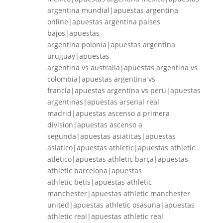
argentina mundial|apuestas argentina
online|apuestas argentina paises
bajos|apuestas
argentina polonia|apuestas argentina
uruguay|apuestas
argentina vs australia|apuestas argentina vs
colombia|apuestas argentina vs
francia|apuestas argentina vs peru|apuestas
argentinas|apuestas arsenal real
madrid|apuestas ascenso a primera
division|apuestas ascenso a
segunda|apuestas asiaticas|apuestas
asiatico|apuestas athletic|apuestas athletic
atletico|apuestas athletic barça|apuestas
athletic barcelona|apuestas
athletic betis|apuestas athletic
manchester|apuestas athletic manchester
united|apuestas athletic osasuna|apuestas
athletic real|apuestas athletic real