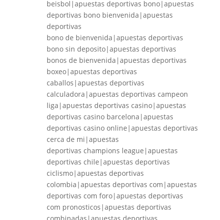
beisbol|apuestas deportivas bono|apuestas
deportivas bono bienvenida|apuestas
deportivas
bono de bienvenida|apuestas deportivas
bono sin deposito|apuestas deportivas
bonos de bienvenida|apuestas deportivas
boxeo|apuestas deportivas
caballos|apuestas deportivas
calculadora|apuestas deportivas campeon
liga|apuestas deportivas casino|apuestas
deportivas casino barcelona|apuestas
deportivas casino online|apuestas deportivas
cerca de mi|apuestas
deportivas champions league|apuestas
deportivas chile|apuestas deportivas
ciclismo|apuestas deportivas
colombia|apuestas deportivas com|apuestas
deportivas com foro|apuestas deportivas
com pronosticos|apuestas deportivas
combinadas|apuestas deportivas