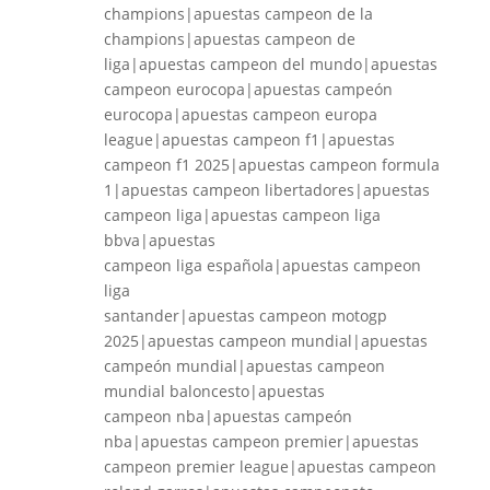
champions|apuestas campeon de la
champions|apuestas campeon de
liga|apuestas campeon del mundo|apuestas
campeon eurocopa|apuestas campeón
eurocopa|apuestas campeon europa
league|apuestas campeon f1|apuestas
campeon f1 2025|apuestas campeon formula
1|apuestas campeon libertadores|apuestas
campeon liga|apuestas campeon liga
bbva|apuestas
campeon liga española|apuestas campeon
liga
santander|apuestas campeon motogp
2025|apuestas campeon mundial|apuestas
campeón mundial|apuestas campeon
mundial baloncesto|apuestas
campeon nba|apuestas campeón
nba|apuestas campeon premier|apuestas
campeon premier league|apuestas campeon