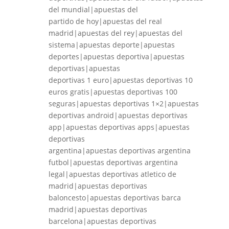
del mundial|apuestas del
partido de hoy|apuestas del real
madrid|apuestas del rey|apuestas del
sistema|apuestas deporte|apuestas
deportes|apuestas deportiva|apuestas
deportivas|apuestas
deportivas 1 euro|apuestas deportivas 10
euros gratis|apuestas deportivas 100
seguras|apuestas deportivas 1×2|apuestas
deportivas android|apuestas deportivas
app|apuestas deportivas apps|apuestas
deportivas
argentina|apuestas deportivas argentina
futbol|apuestas deportivas argentina
legal|apuestas deportivas atletico de
madrid|apuestas deportivas
baloncesto|apuestas deportivas barca
madrid|apuestas deportivas
barcelona|apuestas deportivas