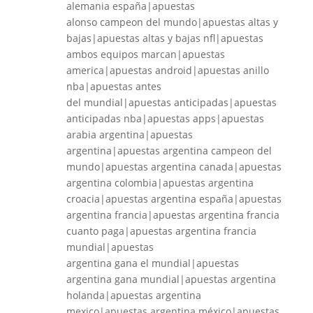
alemania españa|apuestas
alonso campeon del mundo|apuestas altas y
bajas|apuestas altas y bajas nfl|apuestas
ambos equipos marcan|apuestas
america|apuestas android|apuestas anillo
nba|apuestas antes
del mundial|apuestas anticipadas|apuestas
anticipadas nba|apuestas apps|apuestas
arabia argentina|apuestas
argentina|apuestas argentina campeon del
mundo|apuestas argentina canada|apuestas
argentina colombia|apuestas argentina
croacia|apuestas argentina españa|apuestas
argentina francia|apuestas argentina francia
cuanto paga|apuestas argentina francia
mundial|apuestas
argentina gana el mundial|apuestas
argentina gana mundial|apuestas argentina
holanda|apuestas argentina
mexico|apuestas argentina méxico|apuestas