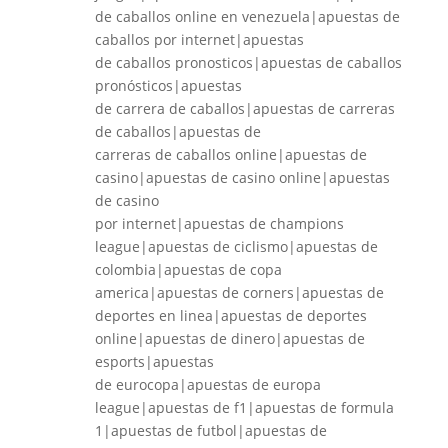
de caballos online en venezuela|apuestas de
caballos por internet|apuestas
de caballos pronosticos|apuestas de caballos
pronósticos|apuestas
de carrera de caballos|apuestas de carreras
de caballos|apuestas de
carreras de caballos online|apuestas de
casino|apuestas de casino online|apuestas
de casino
por internet|apuestas de champions
league|apuestas de ciclismo|apuestas de
colombia|apuestas de copa
america|apuestas de corners|apuestas de
deportes en linea|apuestas de deportes
online|apuestas de dinero|apuestas de
esports|apuestas
de eurocopa|apuestas de europa
league|apuestas de f1|apuestas de formula
1|apuestas de futbol|apuestas de