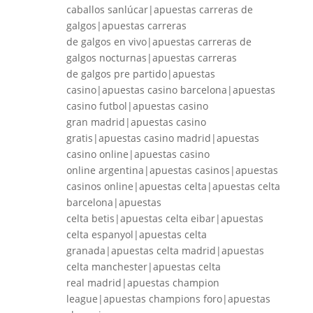
caballos sanlúcar|apuestas carreras de
galgos|apuestas carreras
de galgos en vivo|apuestas carreras de
galgos nocturnas|apuestas carreras
de galgos pre partido|apuestas
casino|apuestas casino barcelona|apuestas
casino futbol|apuestas casino
gran madrid|apuestas casino
gratis|apuestas casino madrid|apuestas
casino online|apuestas casino
online argentina|apuestas casinos|apuestas
casinos online|apuestas celta|apuestas celta
barcelona|apuestas
celta betis|apuestas celta eibar|apuestas
celta espanyol|apuestas celta
granada|apuestas celta madrid|apuestas
celta manchester|apuestas celta
real madrid|apuestas champion
league|apuestas champions foro|apuestas