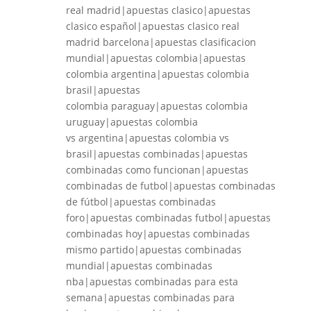
real madrid|apuestas clasico|apuestas
clasico español|apuestas clasico real
madrid barcelona|apuestas clasificacion
mundial|apuestas colombia|apuestas
colombia argentina|apuestas colombia
brasil|apuestas
colombia paraguay|apuestas colombia
uruguay|apuestas colombia
vs argentina|apuestas colombia vs
brasil|apuestas combinadas|apuestas
combinadas como funcionan|apuestas
combinadas de futbol|apuestas combinadas
de fútbol|apuestas combinadas
foro|apuestas combinadas futbol|apuestas
combinadas hoy|apuestas combinadas
mismo partido|apuestas combinadas
mundial|apuestas combinadas
nba|apuestas combinadas para esta
semana|apuestas combinadas para