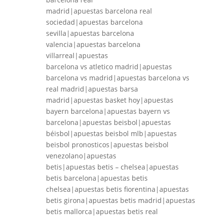
madrid|apuestas barcelona real
sociedad|apuestas barcelona
sevilla|apuestas barcelona
valencia|apuestas barcelona
villarreal|apuestas
barcelona vs atletico madrid|apuestas
barcelona vs madrid|apuestas barcelona vs
real madrid|apuestas barsa
madrid|apuestas basket hoy|apuestas
bayern barcelona|apuestas bayern vs
barcelona|apuestas beisbol|apuestas
béisbol|apuestas beisbol mlb|apuestas
beisbol pronosticos|apuestas beisbol
venezolano|apuestas
betis|apuestas betis – chelsea|apuestas
betis barcelona|apuestas betis
chelsea|apuestas betis fiorentina|apuestas
betis girona|apuestas betis madrid|apuestas
betis mallorca|apuestas betis real