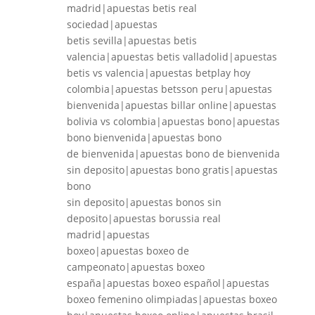
madrid|apuestas betis real
sociedad|apuestas
betis sevilla|apuestas betis
valencia|apuestas betis valladolid|apuestas
betis vs valencia|apuestas betplay hoy
colombia|apuestas betsson peru|apuestas
bienvenida|apuestas billar online|apuestas
bolivia vs colombia|apuestas bono|apuestas
bono bienvenida|apuestas bono
de bienvenida|apuestas bono de bienvenida
sin deposito|apuestas bono gratis|apuestas
bono
sin deposito|apuestas bonos sin
deposito|apuestas borussia real
madrid|apuestas
boxeo|apuestas boxeo de
campeonato|apuestas boxeo
españa|apuestas boxeo español|apuestas
boxeo femenino olimpiadas|apuestas boxeo