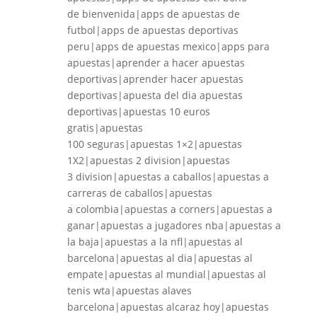
de bienvenida|apps de apuestas de
futbol|apps de apuestas deportivas
peru|apps de apuestas mexico|apps para
apuestas|aprender a hacer apuestas
deportivas|aprender hacer apuestas
deportivas|apuesta del dia apuestas
deportivas|apuestas 10 euros
gratis|apuestas
100 seguras|apuestas 1×2|apuestas
1X2|apuestas 2 division|apuestas
3 division|apuestas a caballos|apuestas a
carreras de caballos|apuestas
a colombia|apuestas a corners|apuestas a
ganar|apuestas a jugadores nba|apuestas a
la baja|apuestas a la nfl|apuestas al
barcelona|apuestas al dia|apuestas al
empate|apuestas al mundial|apuestas al
tenis wta|apuestas alaves
barcelona|apuestas alcaraz hoy|apuestas