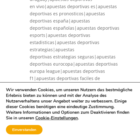
en vivo|apuestas deportivas es|apuestas
deportivas es pronosticos|apuestas
deportivas españa|apuestas
deportivas españolas|apuestas deportivas
esports|apuestas deportivas
estadisticas|apuestas deportivas
estrategias|apuestas
deportivas estrategias seguras|apuestas
deportivas eurocopa|apuestas deportivas
europa league|apuestas deportivas
f1|apuestas deportivas faciles de
ganar|apuestas deportivas formula
Wir verwenden Cookies, um unseren Nutzern das bestmögliche
1|apuestas deportivas foro|apuestas
Erlebnis bieten zu können und mit der Analyse des
deportivas foro futbol|apuestas
Nutzerverhaltens unser Angebot weiter zu verbessern. Einige
dieser Cookies benötigen eine eindeutige Zustimmung.
deportivas foro tenis|apuestas deportivas
Weitere Informationen und Optionen zum Deaktivieren finden
francia argentina|apuestas deportivas
Sie in unseren
Cookie-Einstellungen
.
futbol|apuestas deportivas
fútbol|apuestas deportivas futbol
Einverstanden
argentino|apuestas deportivas futbol