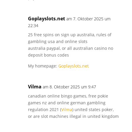
Goplayslots.net
am 7. Oktober 2025 um
22:34
25 free spins on sign up australia, rules of
gambling usa and online slots
australia paypal, or all australian casino no
deposit bonus codes
My homepage:
Goplayslots.net
Vilma
am 8. Oktober 2025 um 9:47
canadian online bingo games, free pokie
games nz and online german gambling
regulation 2021 (
Vilma
) united states poker,
or are slot machines illegal in united kingdom