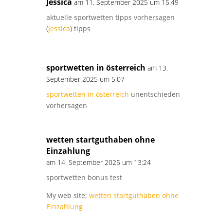
Jessica
am 11. September 2025 um 15:49
aktuelle sportwetten tipps vorhersagen
(
Jessica
) tipps
sportwetten in österreich
am 13.
September 2025 um 5:07
sportwetten in österreich
unentschieden
vorhersagen
wetten startguthaben ohne
Einzahlung
am 14. September 2025 um 13:24
sportwetten bonus test
My web site;
wetten startguthaben ohne
Einzahlung