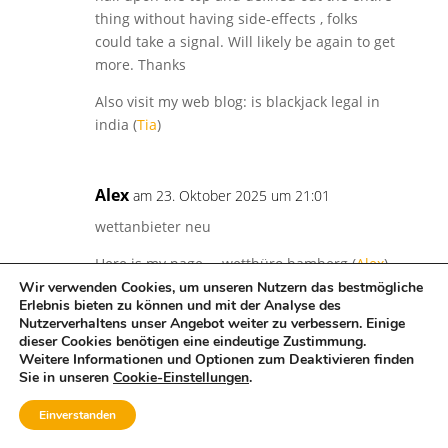
thing without having side-effects , folks
could take a signal. Will likely be again to get
more. Thanks
Also visit my web blog: is blackjack legal in
india (
Tia
)
Alex
am 23. Oktober 2025 um 21:01
wettanbieter neu
Here is my page … wettbüro bamberg (
Alex
)
Wir verwenden Cookies, um unseren Nutzern das bestmögliche
Erlebnis bieten zu können und mit der Analyse des
Nutzerverhaltens unser Angebot weiter zu verbessern. Einige
online Wettseiten
am 24. Oktober 2025 um
dieser Cookies benötigen eine eindeutige Zustimmung.
7:12
Weitere Informationen und Optionen zum Deaktivieren finden
Sie in unseren
Cookie-Einstellungen
.
sportwetten gewinnen mit strategie
Einverstanden
My homepage ::
online Wettseiten