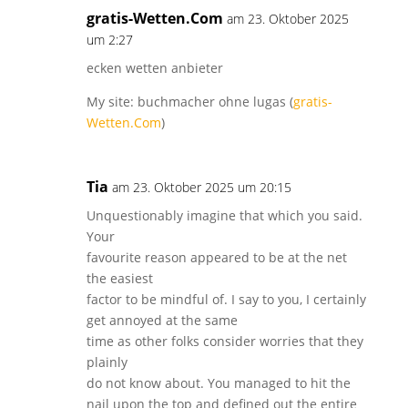
gratis-Wetten.Com
am 23. Oktober 2025
um 2:27
ecken wetten anbieter
My site: buchmacher ohne lugas (
gratis-
Wetten.Com
)
Tia
am 23. Oktober 2025 um 20:15
Unquestionably imagine that which you said.
Your
favourite reason appeared to be at the net
the easiest
factor to be mindful of. I say to you, I certainly
get annoyed at the same
time as other folks consider worries that they
plainly
do not know about. You managed to hit the
nail upon the top and defined out the entire