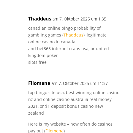
Thaddeus
am 7. Oktober 2025 um 1:35
canadian online bingo probability of
gambling games (
Thaddeus
), legitimate
online casino in canada
and bet365 internet craps usa, or united
kingdom poker
slots free
Filomena
am 7. Oktober 2025 um 11:37
top bingo site usa, best winning online casino
nz and online casino australia real money
2021, or $1 deposit bonus casino new
zealand
Here is my website – how often do casinos
pay out (
Filomena
)