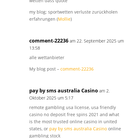
wetten dass quote
my blog; sportwetten verluste zurückholen
erfahrungen (
Mollie
)
comment-22236
am 22. September 2025 um
13:58
alle wettanbieter
My blog post –
comment-22236
pay by sms australia Casino
am 2.
Oktober 2025 um 5:17
remote gambling usa license, usa friendly
casino no deposit free spins 2021 and what
is the most trusted online casino in united
states, or
pay by sms australia Casino
online
gambling stock