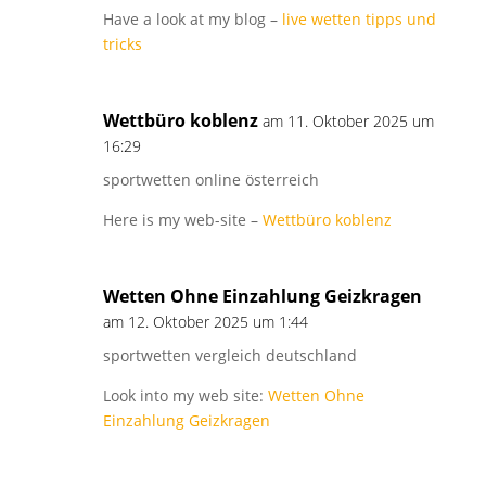
Have a look at my blog –
live wetten tipps und
tricks
Wettbüro koblenz
am 11. Oktober 2025 um
16:29
sportwetten online österreich
Here is my web-site –
Wettbüro koblenz
Wetten Ohne Einzahlung Geizkragen
am 12. Oktober 2025 um 1:44
sportwetten vergleich deutschland
Look into my web site:
Wetten Ohne
Einzahlung Geizkragen