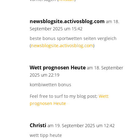
newsblogsite.activosblog.com
am 18.
September 2025 um 15:42
beste bonus sportwetten seiten vergleich
(
newsblogsite.activosblog.com
)
Wett prognosen Heute
am 18. September
2025 um 22:19
kombiwetten bonus
Feel free to surf to my blog post;
Wett
prognosen Heute
Christi
am 19. September 2025 um 12:42
wett tipp heute