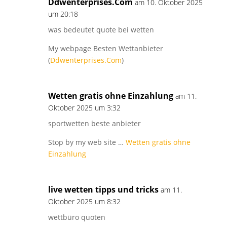
Ddwenterprises.Com
am 10. Oktober 2025
um 20:18
was bedeutet quote bei wetten
My webpage Besten Wettanbieter
(
Ddwenterprises.Com
)
Wetten gratis ohne Einzahlung
am 11.
Oktober 2025 um 3:32
sportwetten beste anbieter
Stop by my web site …
Wetten gratis ohne
Einzahlung
live wetten tipps und tricks
am 11.
Oktober 2025 um 8:32
wettbüro quoten