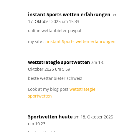
instant Sports wetten erfahrungen
am
17. Oktober 2025 um 15:33
online wettanbieter paypal
my site ::
instant Sports wetten erfahrungen
wettstrategie sportwetten
am 18.
Oktober 2025 um 5:59
beste wettanbieter schweiz
Look at my blog post
wettstrategie
sportwetten
Sportwetten heute
am 18. Oktober 2025
um 10:23