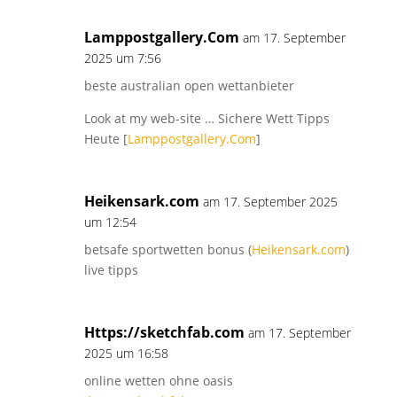
Lamppostgallery.Com
am 17. September
2025 um 7:56
beste australian open wettanbieter
Look at my web-site … Sichere Wett Tipps
Heute [
Lamppostgallery.Com
]
Heikensark.com
am 17. September 2025
um 12:54
betsafe sportwetten bonus (
Heikensark.com
)
live tipps
Https://sketchfab.com
am 17. September
2025 um 16:58
online wetten ohne oasis