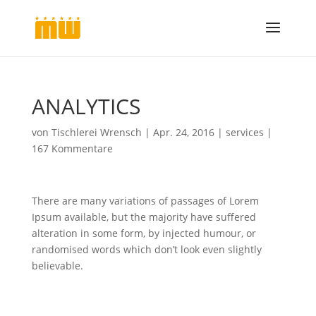
ANALYTICS
von
Tischlerei Wrensch
|
Apr. 24, 2016
|
services
|
167 Kommentare
There are many variations of passages of Lorem
Ipsum available, but the majority have suffered
alteration in some form, by injected humour, or
randomised words which don’t look even slightly
believable.