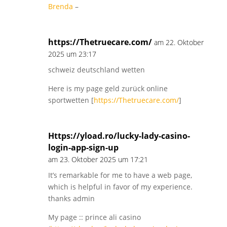
Brenda
–
https://Thetruecare.com/
am 22. Oktober
2025 um 23:17
schweiz deutschland wetten
Here is my page geld zurück online
sportwetten [
https://Thetruecare.com/
]
Https://yload.ro/lucky-lady-casino-
login-app-sign-up
am 23. Oktober 2025 um 17:21
It’s remarkable for me to have a web page,
which is helpful in favor of my experience.
thanks admin
My page :: prince ali casino