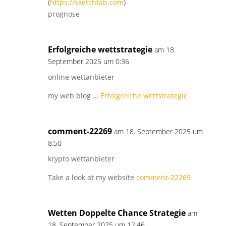
(
https://sketchfab.com
)
prognose
Erfolgreiche wettstrategie
am 18.
September 2025 um 0:36
online wettanbieter
my web blog …
Erfolgreiche wettstrategie
comment-22269
am 18. September 2025 um
8:50
krypto wettanbieter
Take a look at my website
comment-22269
Wetten Doppelte Chance Strategie
am
18. September 2025 um 12:46