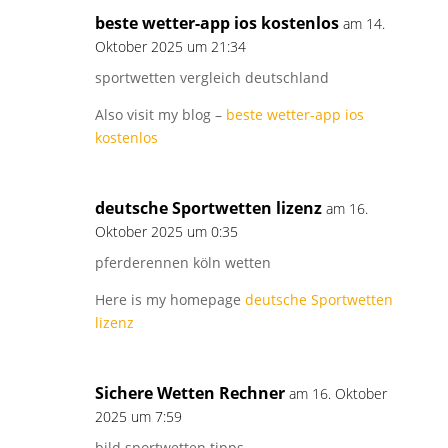
beste wetter-app ios kostenlos
am 14.
Oktober 2025 um 21:34
sportwetten vergleich deutschland
Also visit my blog –
beste wetter-app ios
kostenlos
deutsche Sportwetten lizenz
am 16.
Oktober 2025 um 0:35
pferderennen köln wetten
Here is my homepage
deutsche Sportwetten
lizenz
Sichere Wetten Rechner
am 16. Oktober
2025 um 7:59
bild sportwetten tipps