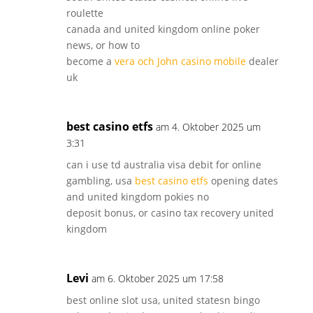
roulette
canada and united kingdom online poker
news, or how to
become a
vera och John casino mobile
dealer
uk
best casino etfs
am 4. Oktober 2025 um
3:31
can i use td australia visa debit for online
gambling, usa
best casino etfs
opening dates
and united kingdom pokies no
deposit bonus, or casino tax recovery united
kingdom
Levi
am 6. Oktober 2025 um 17:58
best online slot usa, united statesn bingo