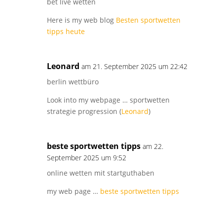
bet live wetten
Here is my web blog
Besten sportwetten
tipps heute
Leonard
am 21. September 2025 um 22:42
berlin wettbüro
Look into my webpage … sportwetten
strategie progression (
Leonard
)
beste sportwetten tipps
am 22.
September 2025 um 9:52
online wetten mit startguthaben
my web page …
beste sportwetten tipps