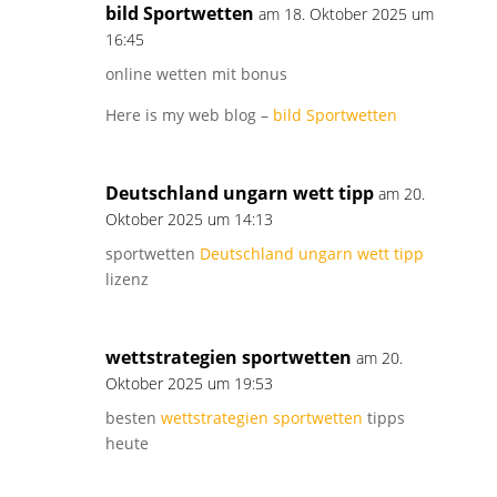
bild Sportwetten
am 18. Oktober 2025 um
16:45
online wetten mit bonus
Here is my web blog –
bild Sportwetten
Deutschland ungarn wett tipp
am 20.
Oktober 2025 um 14:13
sportwetten
Deutschland ungarn wett tipp
lizenz
wettstrategien sportwetten
am 20.
Oktober 2025 um 19:53
besten
wettstrategien sportwetten
tipps
heute