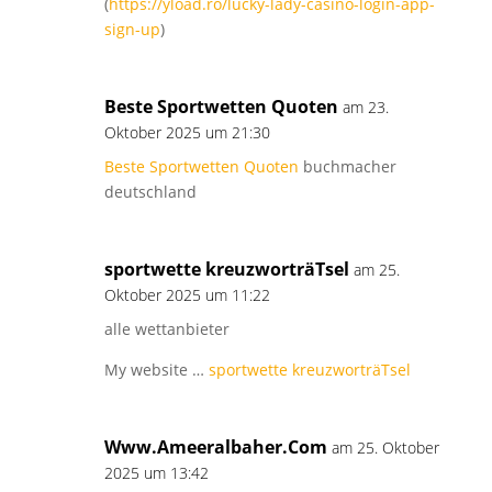
(
https://yload.ro/lucky-lady-casino-login-app-
sign-up
)
Beste Sportwetten Quoten
am 23.
Oktober 2025 um 21:30
Beste Sportwetten Quoten
buchmacher
deutschland
sportwette kreuzworträTsel
am 25.
Oktober 2025 um 11:22
alle wettanbieter
My website …
sportwette kreuzworträTsel
Www.Ameeralbaher.Com
am 25. Oktober
2025 um 13:42