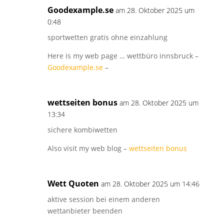
Goodexample.se
am 28. Oktober 2025 um
0:48
sportwetten gratis ohne einzahlung
Here is my web page … wettbüro innsbruck –
Goodexample.se
–
wettseiten bonus
am 28. Oktober 2025 um
13:34
sichere kombiwetten
Also visit my web blog –
wettseiten bonus
Wett Quoten
am 28. Oktober 2025 um 14:46
aktive session bei einem anderen
wettanbieter beenden