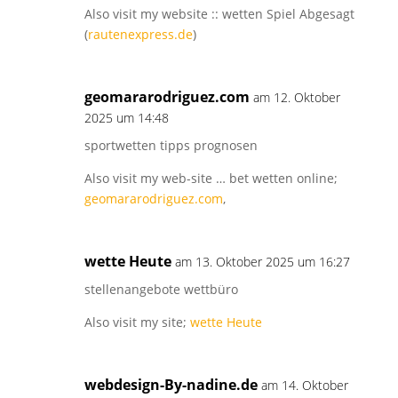
Also visit my website :: wetten Spiel Abgesagt
(
rautenexpress.de
)
geomararodriguez.com
am 12. Oktober
2025 um 14:48
sportwetten tipps prognosen
Also visit my web-site … bet wetten online;
geomararodriguez.com
,
wette Heute
am 13. Oktober 2025 um 16:27
stellenangebote wettbüro
Also visit my site;
wette Heute
webdesign-By-nadine.de
am 14. Oktober