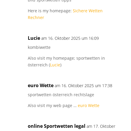
Here is my homepage:
Sichere Wetten
Rechner
Lucie
am 16. Oktober 2025 um 16:09
kombiwette
Also visit my homepage; sportwetten in
österreich (
Lucie
)
euro Wette
am 16. Oktober 2025 um 17:38
sportwetten österreich rechtslage
Also visit my web page …
euro Wette
online Sportwetten legal
am 17. Oktober