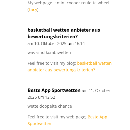
My webpage :: mini cooper roulette wheel
(
Lacy
)
basketball wetten anbieter aus
bewertungskriterien?
am 10. Oktober 2025 um 16:14
was sind kombiwetten
Feel free to visit my blog:
basketball wetten
anbieter aus bewertungskriterien?
Beste App Sportwetten
am 11. Oktober
2025 um 12:52
wette doppelte chance
Feel free to visit my web page;
Beste App
Sportwetten