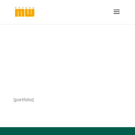
Fenster Barnim, Möbel
Barnim, Tresenanlagen
Barnim, Türen Barnim,
Leistungen der Tischlerei
Mario Wrensch
[portfolio]